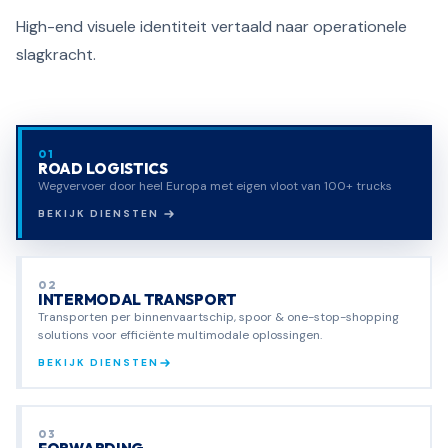
High-end visuele identiteit vertaald naar operationele
slagkracht.
01
ROAD LOGISTICS
Wegvervoer door heel Europa met eigen vloot van 100+ trucks
BEKIJK DIENSTEN
02
INTERMODAL TRANSPORT
Transporten per binnenvaartschip, spoor & one-stop-shopping
solutions voor efficiënte multimodale oplossingen.
BEKIJK DIENSTEN
03