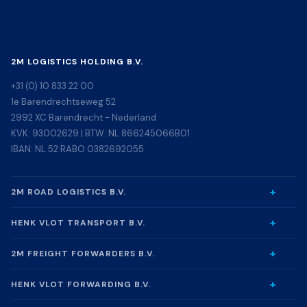
2M LOGISTICS HOLDING B.V.
+31 (0) 10 833 22 00
1e Barendrechtseweg 52
2992 XC Barendrecht - Nederland
KVK: 93002629 | BTW: NL 866245066B01
IBAN: NL 52 RABO 0382692055
2M ROAD LOGISTICS B.V.
HENK VLOT TRANSPORT B.V.
2M FREIGHT FORWARDERS B.V.
HENK VLOT FORWARDING B.V.