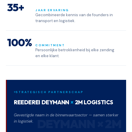
35+
JAAR ERVARING
Gecombineerde kennis van de founders in
transport en logistiek.
100%
COMMITMENT
Persoonlijke betrokkenheid bij elke zending
en elke klant.
STRATEGISCH PARTNERSCHAP
REEDEREI DEYMANN
×
2M LOGISTICS
Gevestigde naam in de binnenvaartsector — samen sterker
DEYMANN × 2M
in logistiek.