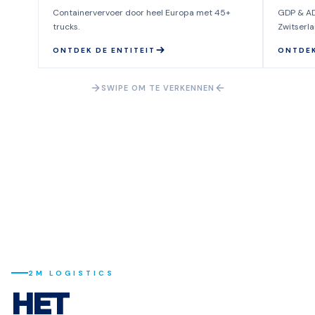
Containervervoer door heel Europa met 45+
GDP & ADR
trucks.
Zwitserl
ONTDEK DE ENTITEIT
ONTDEK
SWIPE OM TE VERKENNEN
2M LOGISTICS
HET