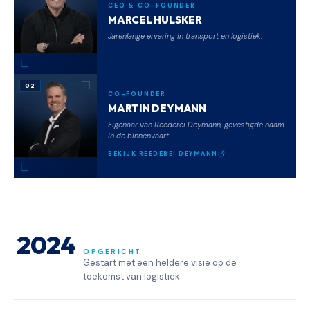
CEO & CO-FOUNDER
MARCEL HULSKER
Jarenlange ervaring in transport en logistiek.
02
CO-FOUNDER
MARTIN DEYMANN
Eigenaar van Reederei Deymann, gevestigde naam
in de binnenvaart.
BEKIJK REEDEREI DEYMANN
2024
OPGERICHT
Gestart met een heldere visie op de
toekomst van logistiek.